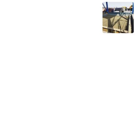
تست و راه اندازی گرم نوار نقاله‌های شرکت
مجتمع فولاد خراسان
17 مهر 1403
اطلاعات تماس
دفتر مرکزی: تهران، شهرک راه آهن (گلستان)، میدان اتریش،
خیابان بنفشه، بنفشه چهاردهم، پلاک ۳
کارخانه: قزوین، آبیک، شهرک صنعتی کاسپین 2، خیابان ابتکار
جنوبی، تلاش 3
09393464977