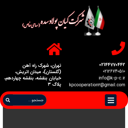
02144770442
تهران، شهرک راه آهن
02126740510
(گلستان)، میدان اتریش،
info@k-p-c.ir
خیابان بنفشه، بنفشه چهاردهم،
پلاک ۳
kpcooperation2@gmail.com