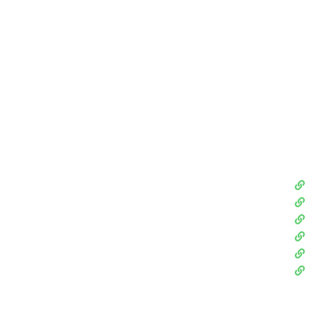
021-44770442
021-26740510
info@k-p-c.ir
kpcooperation2@gmail.com
شرکت های همکار
پوشا گروپ
شرکت کامل صنعت تهران
شرکت کهن گشتاور چکاد
شرکت پدید فناور علم و صنعت
فایماکو
شرکت زانکو
شرکت های بنیان گذار